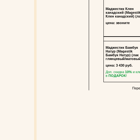
Маджестик Клен
канадский (Magesti
Клен канадский) (л
цена:
звоните
Маджестик Бамбук
Натур (Magestik
Бамбук Натур) (лак
глянцевый/матовы
цена:
3 430
руб.
Доп. скидка
10%
и кл
в
ПОДАРОК
!
Пере