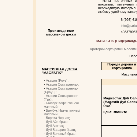
Из-за постоянных 
покрытий, изменений
необходимую информац
любому удобному каналу
8 (926) 6
info@park
Производители
40337908
массивной доски
MAGESTIK (Нидерланд
Критерии сортировки массивн
Пере
Порода дерева и
сортировка
МАССИВНАЯ ДОСКА
"MAGESTIK"
Массивная
-
Акация (Роуз)
;
-
Акация Состаренная
;
-
Акация Состаренная
(Браун)
;
-
Акация Состаренная
Маджестик Дуб Сел
(Тик)
;
(Magestik Дуб Селек
-
Бамбук Кофе глянец/
(лак)
матовый
;
-
Бамбук Натур глянец/
цена: звоните
матовый
;
-
Береза Черная
;
-
Дуб Айс браш
;
-
Дуб Арктик
;
-
Дуб Бавария браш
;
-
Дуб Беленый браш
;