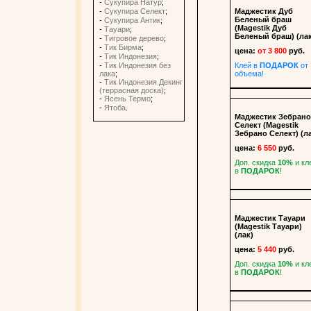
-
Сукупира Натур
;
Маджестик Дуб
-
Сукупира Селект
;
Беленый браш
-
Сукупира Антик
;
(Magestik Дуб
-
Тауари
;
Беленый браш) (ла
-
Тигровое дерево
;
-
Тик Бирма
;
цена:
от 3 800
руб.
-
Тик Индонезия
;
Клей в
ПОДАРОК
от
-
Тик Индонезия без
объема!
лака
;
-
Тик Индонезия Декинг
(террасная доска)
;
-
Ясень Термо
;
-
Ятоба
.
Маджестик Зебран
Селект (Magestik
Зебрано Селект) (л
цена:
6 550
руб.
Доп. скидка
10%
и кл
в
ПОДАРОК
!
Маджестик Тауари
(Magestik Тауари)
(лак)
цена:
5 440
руб.
Доп. скидка
10%
и кл
в
ПОДАРОК
!