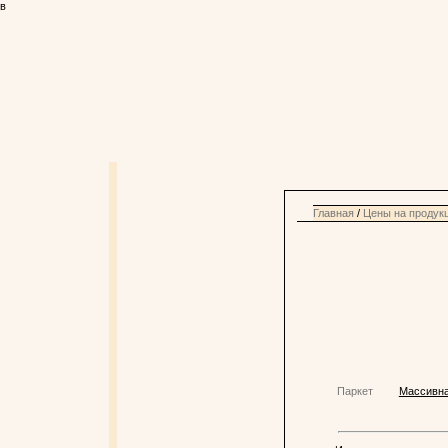
в
Главная
/
Цены на продук
Паркет
Массивна