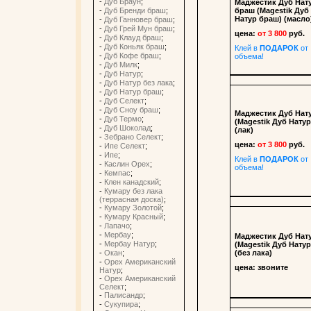
-
Дуб Браун
;
Маджестик Дуб Нат
браш (Magestik Дуб
-
Дуб Бренди браш
;
Натур браш) (масло
-
Дуб Ганновер браш
;
-
Дуб Грей Мун браш
;
цена:
от 3 800
руб.
-
Дуб Клауд браш
;
-
Дуб Коньяк браш
;
Клей в
ПОДАРОК
от
-
Дуб Кофе браш
;
объема!
-
Дуб Милк
;
-
Дуб Натур
;
-
Дуб Натур без лака
;
-
Дуб Натур браш
;
-
Дуб Селект
;
-
Дуб Сноу браш
;
Маджестик Дуб Нат
-
Дуб Термо
;
(Magestik Дуб Натур
-
Дуб Шоколад
;
(лак)
-
Зебрано Селект
;
цена:
от 3 800
руб.
-
Ипе Селект
;
-
Ипе
;
Клей в
ПОДАРОК
от
-
Каслин Орех
;
объема!
-
Кемпас
;
-
Клен канадский
;
-
Кумару без лака
(террасная доска)
;
-
Кумару Золотой
;
-
Кумару Красный
;
-
Лапачо
;
-
Мербау
;
Маджестик Дуб Нат
-
Мербау Натур
;
(Magestik Дуб Натур
(без лака)
-
Окан
;
-
Орех Американский
цена:
звоните
Натур
;
-
Орех Американский
Селект
;
-
Палисандр
;
-
Сукупира
;